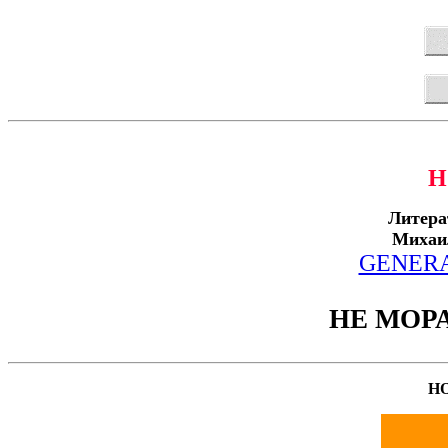
Н
Литера
Михаи
GENERA
НЕ МОРА
Н